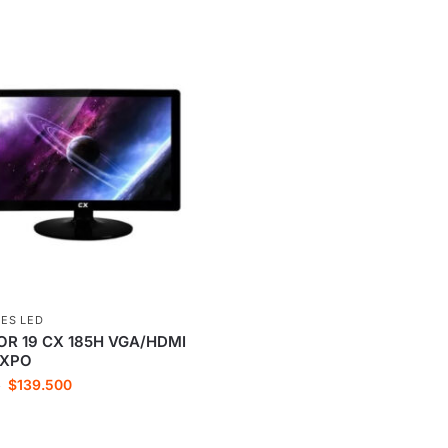
ES LED
R 19 CX 185H VGA/HDMI
EXPO
$
139.500
5