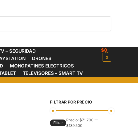
Buscar
$
0
V – SEGURIDAD
0
AYSTATION
DRONES
ED
MONOPATINES ELECTRICOS
TABLET
TELEVISORES – SMART TV
FILTRAR POR PRECIO
Precio:
$71.700
—
Filtrar
$139.500