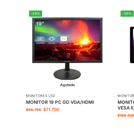
-26%
-26%
Agotado
MONITORES LED
MONITOR
MONITOR 19 PC GO VGA/HDMI
MONITO
VESA 
$
71.700
$
96.795
$
188.32