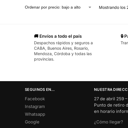
Mostrando los 
🚚 Envíos a todo el país
🔒 
Despachos rápidos y seguros a
Tra
CABA, Buenos Aires, Rosario,
Mendoza, Córdoba y todas las
provincias.
SEGUINOS EN…
NUESTRA DIRECC
Facebook
27 de abril 259 
Punto de retiro 
Instagram
en horario info
Whatsapp
Google
¿Cómo llegar?