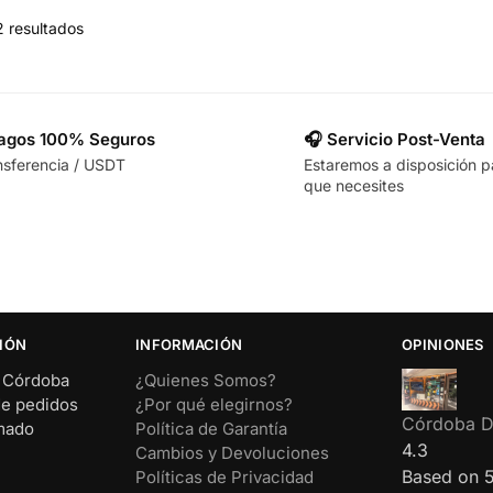
2 resultados
Pagos 100% Seguros
🎧 Servicio Post-Venta
nsferencia / USDT
Estaremos a disposición p
que necesites
IÓN
INFORMACIÓN
OPINIONES
– Córdoba
¿Quienes Somos?
de pedidos
¿Por qué elegirnos?
Córdoba Di
rmado
Política de Garantía
4.3
Cambios y Devoluciones
Based on 
Políticas de Privacidad