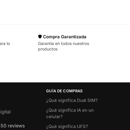
🛡️ Compra Garantizada
ara lo
Garantía en todos nuestros
productos
GUÍA DE COMPRAS
¿Qué significa Dual SIM?
¿Qué significa IA en un
gital
celular?
550 reviews
¿Qué significa UFS?