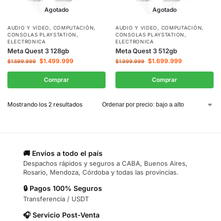
Agotado
Agotado
AUDIO Y VIDEO
,
COMPUTACIÓN
,
AUDIO Y VIDEO
,
COMPUTACIÓN
,
CONSOLAS PLAYSTATION
,
CONSOLAS PLAYSTATION
,
ELECTRONICA
ELECTRONICA
Meta Quest 3 128gb
Meta Quest 3 512gb
$
1.499.999
$
1.699.999
$
1.599.999
$
1.999.999
Comprar
Comprar
Mostrando los 2 resultados
🚚 Envíos a todo el país
Despachos rápidos y seguros a CABA, Buenos Aires,
Rosario, Mendoza, Córdoba y todas las provincias.
🔒 Pagos 100% Seguros
Transferencia / USDT
🎧 Servicio Post-Venta