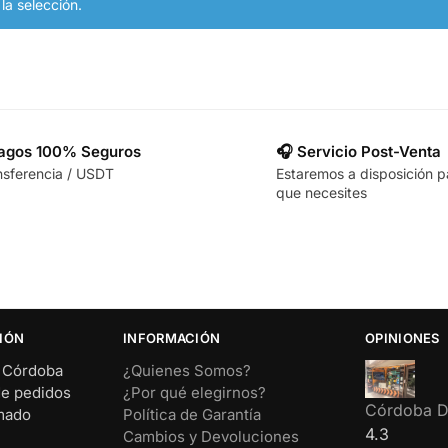
a selección.
Pagos 100% Seguros
🎧 Servicio Post-Venta
nsferencia / USDT
Estaremos a disposición p
que necesites
IÓN
INFORMACIÓN
OPINIONES
– Córdoba
¿Quienes Somos?
de pedidos
¿Por qué elegirnos?
Córdoba Di
rmado
Política de Garantía
4.3
Cambios y Devoluciones