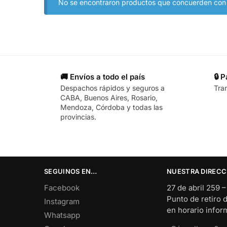
No se encontraron productos que concuerden con l
🚚 Envíos a todo el país
🔒 
Despachos rápidos y seguros a
Tra
CABA, Buenos Aires, Rosario,
Mendoza, Córdoba y todas las
provincias.
SEGUINOS EN…
NUESTRA DIRECC
Facebook
27 de abril 259 
Punto de retiro 
Instagram
en horario info
Whatsapp