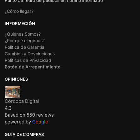
Punto de retiro de pedidos en horario informado
¿Cómo llegar?
INFORMACIÓN
¿Quienes Somos?
¿Por qué elegirnos?
Política de Garantía
Cambios y Devoluciones
Políticas de Privacidad
Botón de Arrepentimiento
OPINIONES
Córdoba Digital
4.3
Based on 550 reviews
powered by
G
o
o
g
l
e
GUÍA DE COMPRAS