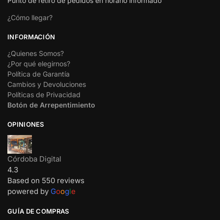
Punto de retiro de pedidos en horario informado
¿Cómo llegar?
INFORMACIÓN
¿Quienes Somos?
¿Por qué elegirnos?
Política de Garantía
Cambios y Devoluciones
Políticas de Privacidad
Botón de Arrepentimiento
OPINIONES
Córdoba Digital
4.3
Based on 550 reviews
powered by
G
o
o
g
l
e
GUÍA DE COMPRAS