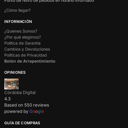
Punto de retiro de pedidos en horario informado
¿Cómo llegar?
INFORMACIÓN
¿Quienes Somos?
¿Por qué elegirnos?
Política de Garantía
Cambios y Devoluciones
Políticas de Privacidad
Botón de Arrepentimiento
OPINIONES
Córdoba Digital
4.3
Based on 550 reviews
powered by
G
o
o
g
l
e
GUÍA DE COMPRAS