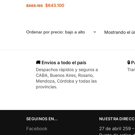
$
643.100
$
868.185
Mostrando el ún
🚚 Envíos a todo el país
🔒 
Despachos rápidos y seguros a
Tra
CABA, Buenos Aires, Rosario,
Mendoza, Córdoba y todas las
provincias.
SEGUINOS EN…
NUESTRA DIRECC
Facebook
27 de abril 259 