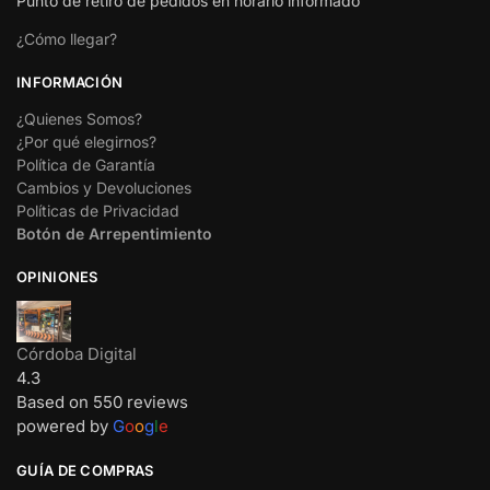
Punto de retiro de pedidos en horario informado
¿Cómo llegar?
INFORMACIÓN
¿Quienes Somos?
¿Por qué elegirnos?
Política de Garantía
Cambios y Devoluciones
Políticas de Privacidad
Botón de Arrepentimiento
OPINIONES
Córdoba Digital
4.3
Based on 550 reviews
powered by
G
o
o
g
l
e
GUÍA DE COMPRAS