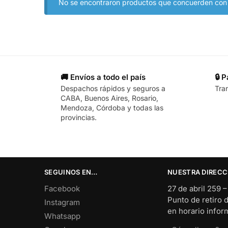
No se encontraron productos que concuerden con l
🚚 Envíos a todo el país
🔒 
Despachos rápidos y seguros a
Tra
CABA, Buenos Aires, Rosario,
Mendoza, Córdoba y todas las
provincias.
SEGUINOS EN…
NUESTRA DIRECC
Facebook
27 de abril 259 
Punto de retiro 
Instagram
en horario info
Whatsapp