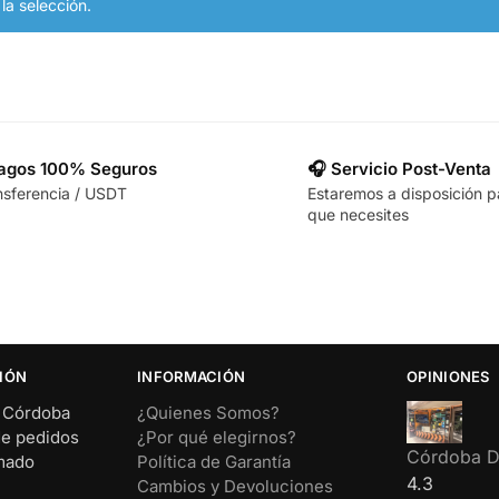
a selección.
Pagos 100% Seguros
🎧 Servicio Post-Venta
nsferencia / USDT
Estaremos a disposición p
que necesites
IÓN
INFORMACIÓN
OPINIONES
– Córdoba
¿Quienes Somos?
de pedidos
¿Por qué elegirnos?
Córdoba Di
rmado
Política de Garantía
4.3
Cambios y Devoluciones