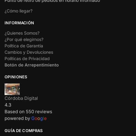
Punto de retiro de pedidos en horario informado
¿Cómo llegar?
INFORMACIÓN
¿Quienes Somos?
¿Por qué elegirnos?
Política de Garantía
Cambios y Devoluciones
Políticas de Privacidad
Botón de Arrepentimiento
OPINIONES
Córdoba Digital
4.3
Based on 550 reviews
powered by
G
o
o
g
l
e
GUÍA DE COMPRAS