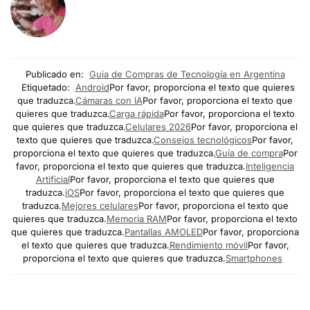
Publicado en:
Guia de Compras de Tecnología en Argentina
Etiquetado:
Android
Por favor, proporciona el texto que quieres
que traduzca.
Cámaras con IA
Por favor, proporciona el texto que
quieres que traduzca.
Carga rápida
Por favor, proporciona el texto
que quieres que traduzca.
Celulares 2026
Por favor, proporciona el
texto que quieres que traduzca.
Consejos tecnológicos
Por favor,
proporciona el texto que quieres que traduzca.
Guía de compra
Por
favor, proporciona el texto que quieres que traduzca.
Inteligencia
Artificial
Por favor, proporciona el texto que quieres que
traduzca.
iOS
Por favor, proporciona el texto que quieres que
traduzca.
Mejores celulares
Por favor, proporciona el texto que
quieres que traduzca.
Memoria RAM
Por favor, proporciona el texto
que quieres que traduzca.
Pantallas AMOLED
Por favor, proporciona
el texto que quieres que traduzca.
Rendimiento móvil
Por favor,
proporciona el texto que quieres que traduzca.
Smartphones