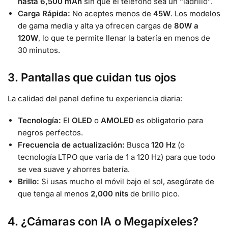
hasta 6,500 mAh
sin que el teléfono sea un “ladrillo”.
Carga Rápida:
No aceptes menos de
45W
. Los modelos
de gama media y alta ya ofrecen cargas de
80W a
120W
, lo que te permite llenar la batería en menos de
30 minutos.
3. Pantallas que cuidan tus ojos
La calidad del panel define tu experiencia diaria:
Tecnología:
El
OLED
o
AMOLED
es obligatorio para
negros perfectos.
Frecuencia de actualización:
Busca
120 Hz
(o
tecnología LTPO que varía de 1 a 120 Hz) para que todo
se vea suave y ahorres batería.
Brillo:
Si usas mucho el móvil bajo el sol, asegúrate de
que tenga al menos
2,000 nits
de brillo pico.
4. ¿Cámaras con IA o Megapíxeles?