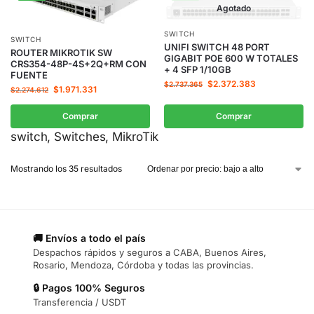
Agotado
SWITCH
SWITCH
UNIFI SWITCH 48 PORT
ROUTER MIKROTIK SW
GIGABIT POE 600 W TOTALES
CRS354-48P-4S+2Q+RM CON
+ 4 SFP 1/10GB
FUENTE
$
2.372.383
$
2.737.365
$
1.971.331
$
2.274.612
Comprar
Comprar
switch, Switches, MikroTik
Mostrando los 35 resultados
🚚 Envíos a todo el país
Despachos rápidos y seguros a CABA, Buenos Aires,
Rosario, Mendoza, Córdoba y todas las provincias.
🔒 Pagos 100% Seguros
Transferencia / USDT