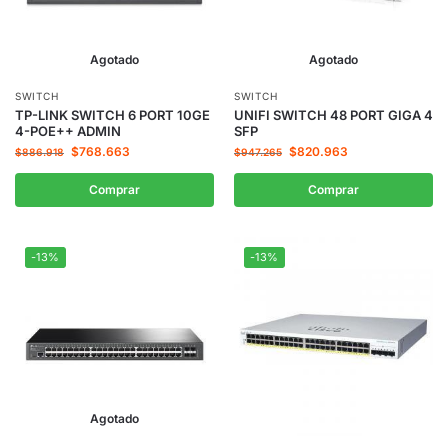
Agotado
Agotado
SWITCH
SWITCH
TP-LINK SWITCH 6 PORT 10GE
UNIFI SWITCH 48 PORT GIGA 4
4-POE++ ADMIN
SFP
$
768.663
$
820.963
$
886.918
$
947.265
Comprar
Comprar
-13%
-13%
Agotado