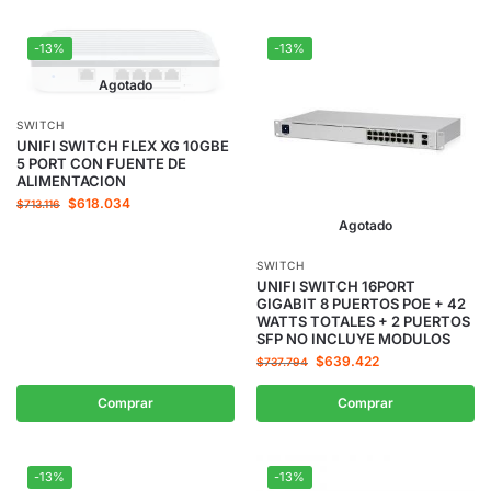
-13%
-13%
Agotado
SWITCH
UNIFI SWITCH FLEX XG 10GBE
5 PORT CON FUENTE DE
ALIMENTACION
$
618.034
$
713.116
Agotado
SWITCH
UNIFI SWITCH 16PORT
GIGABIT 8 PUERTOS POE + 42
WATTS TOTALES + 2 PUERTOS
SFP NO INCLUYE MODULOS
$
639.422
$
737.794
Comprar
Comprar
-13%
-13%