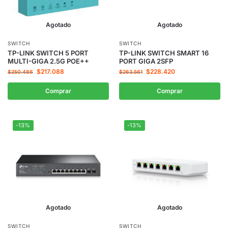
Agotado
Agotado
SWITCH
SWITCH
TP-LINK SWITCH 5 PORT
TP-LINK SWITCH SMART 16
MULTI-GIGA 2.5G POE++
PORT GIGA 2SFP
$
217.088
$
228.420
$
250.486
$
263.561
Comprar
Comprar
-13%
-13%
Agotado
Agotado
SWITCH
SWITCH