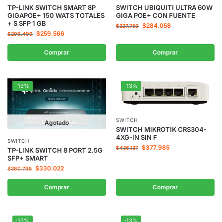
TP-LINK SWITCH SMART 8P
SWITCH UBIQUITI ULTRA 60W
GIGAPOE+ 150 WATS TOTALES
GIGA POE+ CON FUENTE
+ S SFP 1 GB
$
284.058
$
327.759
$
259.566
$
299.499
Comprar
Comprar
-13%
-13%
SWITCH
Agotado
SWITCH MIKROTIK CRS304-
4XG-IN SIN F
SWITCH
$
377.985
$
436.137
TP-LINK SWITCH 8 PORT 2.5G
SFP+ SMART
$
330.022
$
380.795
Comprar
Comprar
-13%
-13%