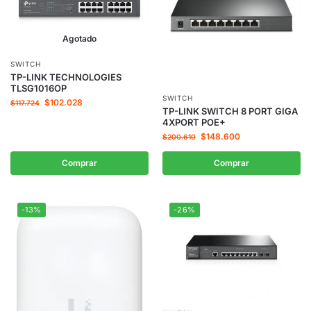
Agotado
SWITCH
TP-LINK TECHNOLOGIES
TLSG1016OP
SWITCH
$
102.028
$
117.724
TP-LINK SWITCH 8 PORT GIGA
4XPORT POE+
$
148.600
$
200.610
Comprar
Comprar
-13%
-26%