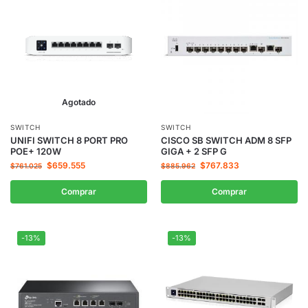
Agotado
SWITCH
SWITCH
UNIFI SWITCH 8 PORT PRO
CISCO SB SWITCH ADM 8 SFP
POE+ 120W
GIGA + 2 SFP G
$
659.555
$
767.833
$
761.025
$
885.962
Comprar
Comprar
-13%
-13%