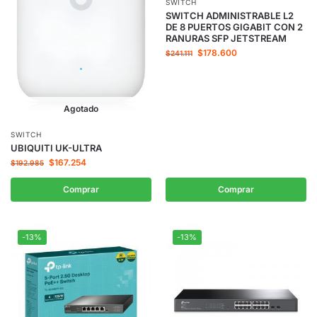
SWITCH
SWITCH ADMINISTRABLE L2
DE 8 PUERTOS GIGABIT CON 2
RANURAS SFP JETSTREAM
$
178.600
$
241.111
Agotado
SWITCH
UBIQUITI UK-ULTRA
$
167.254
$
192.985
Comprar
Comprar
-13%
-13%