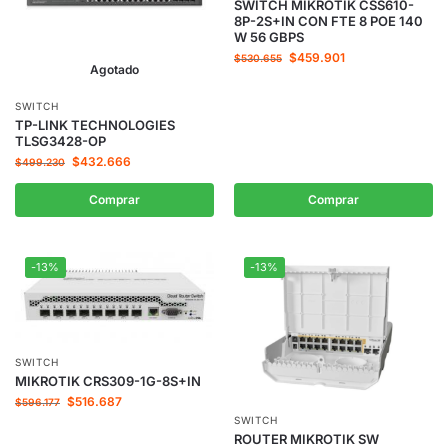
SWITCH MIKROTIK CSS610-
8P-2S+IN CON FTE 8 POE 140
W 56 GBPS
$
459.901
$
530.655
Agotado
SWITCH
TP-LINK TECHNOLOGIES
TLSG3428-OP
$
432.666
$
499.230
Comprar
Comprar
-13%
-13%
SWITCH
MIKROTIK CRS309-1G-8S+IN
$
516.687
$
596.177
SWITCH
ROUTER MIKROTIK SW