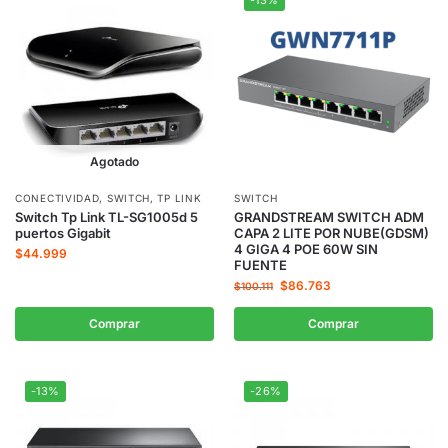
-13%
Agotado
CONECTIVIDAD
,
SWITCH
,
TP LINK
SWITCH
Switch Tp Link TL-SG1005d 5
GRANDSTREAM SWITCH ADM
puertos Gigabit
CAPA 2 LITE POR NUBE(GDSM)
4 GIGA 4 POE 60W SIN
$
44.999
FUENTE
$
86.763
$
100.111
Comprar
Comprar
-13%
-26%