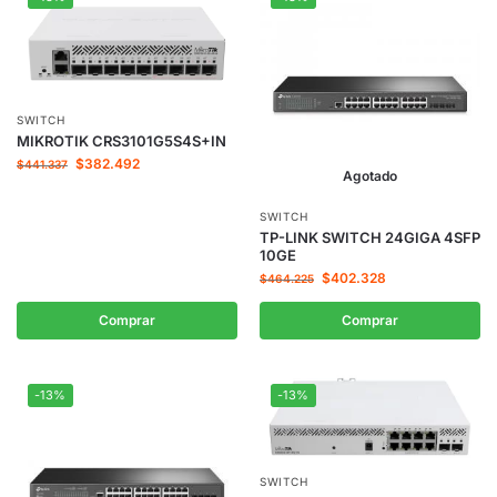
SWITCH
MIKROTIK CRS3101G5S4S+IN
$
382.492
$
441.337
Agotado
SWITCH
TP-LINK SWITCH 24GIGA 4SFP
10GE
$
402.328
$
464.225
Comprar
Comprar
-13%
-13%
SWITCH