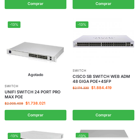
Comprar
Comprar
-13%
-13%
SWITCH
Agotado
CISCO SB SWITCH WEB ADM
48 GIGA POE+4SFP
SWITCH
$
1.884.419
$
2.174.330
UNIFI SWITCH 24 PORT PRO
MAX POE
$
1.738.021
$
2.005.409
Comprar
Comprar
-13%
-13%