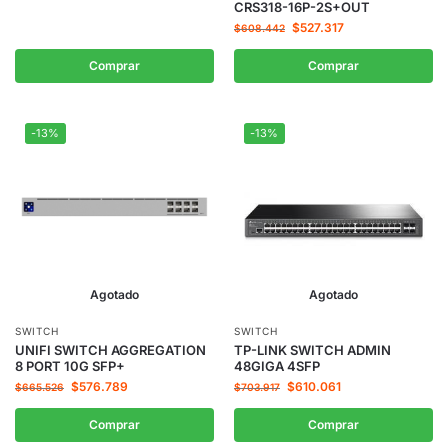
CRS318-16P-2S+OUT
$
527.317
$
608.442
Comprar
Comprar
-13%
-13%
Agotado
Agotado
SWITCH
SWITCH
UNIFI SWITCH AGGREGATION
TP-LINK SWITCH ADMIN
8 PORT 10G SFP+
48GIGA 4SFP
$
576.789
$
610.061
$
665.526
$
703.917
Comprar
Comprar