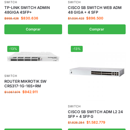
SWITCH
SWITCH
TP-LINK SWITCH ADMIN
CISCO SB SWITCH WEB ADM
48GIGA 4SFP+
48 GIGA + 4 SFP
$
830.636
$
896.500
$
958.426
$
1.034.423
Comprar
Comprar
-13%
-13%
SWITCH
ROUTER MIKROTIK SW
CRS317-1G-16S+RM
$
942.911
$
1.087.974
SWITCH
CISCO SB SWITCH ADM L2 24
SFP + 4 SFP G
$
1.582.779
$
1.826.284