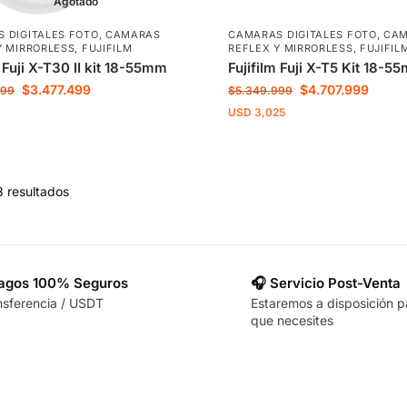
Agotado
 DIGITALES FOTO
,
CAMARAS
CAMARAS DIGITALES FOTO
,
CA
Y MIRRORLESS
,
FUJIFILM
REFLEX Y MIRRORLESS
,
FUJIFIL
m Fuji X-T30 II kit 18-55mm
Fujifilm Fuji X-T5 Kit 18-5
$
3.477.499
$
4.707.999
999
$
5.349.999
USD
3,025
3 resultados
Pagos 100% Seguros
🎧 Servicio Post-Venta
nsferencia / USDT
Estaremos a disposición p
que necesites