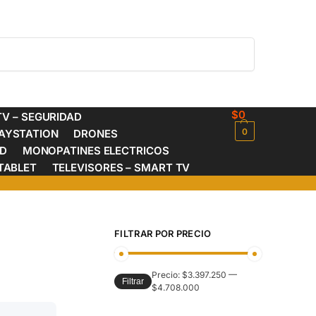
Buscar
$
0
V – SEGURIDAD
0
AYSTATION
DRONES
ED
MONOPATINES ELECTRICOS
TABLET
TELEVISORES – SMART TV
FILTRAR POR PRECIO
Precio:
$3.397.250
—
Filtrar
$4.708.000