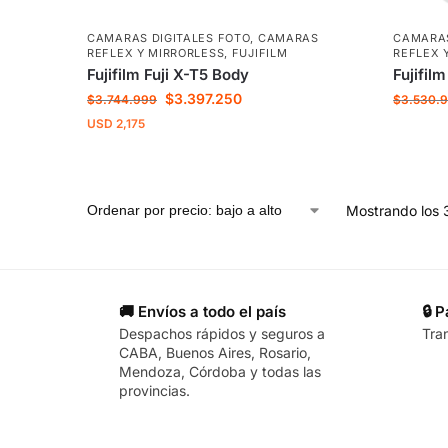
CAMARAS DIGITALES FOTO
,
CAMARAS
CAMARAS
REFLEX Y MIRRORLESS
,
FUJIFILM
REFLEX 
Fujifilm Fuji X-T5 Body
Fujifil
$
3.397.250
$
3.744.999
$
3.530.
USD
2,175
Mostrando los 
🚚 Envíos a todo el país
🔒 
Despachos rápidos y seguros a
Tra
CABA, Buenos Aires, Rosario,
Mendoza, Córdoba y todas las
provincias.