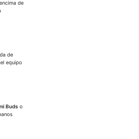
 encima de
a
ida de
 el equipo
mi Buds
o
 manos