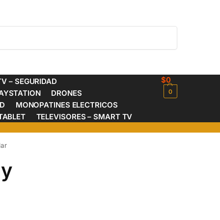
Buscar
$
0
V – SEGURIDAD
0
AYSTATION
DRONES
ED
MONOPATINES ELECTRICOS
TABLET
TELEVISORES – SMART TV
lar
 y