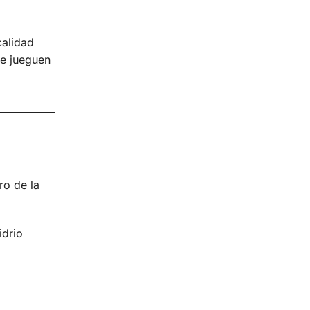
calidad
te jueguen
ro de la
idrio