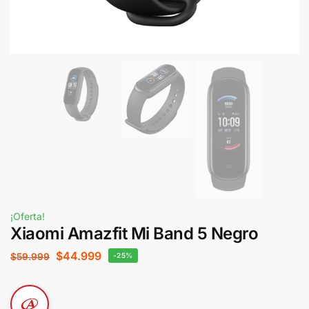
¡Oferta!
Xiaomi Amazfit Mi Band 5 Negro
$
44.999
$
59.999
-25%