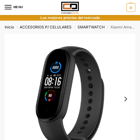
MENU
0
Los mejores precios del mercado
Inicio
ACCESORIOS P/ CELULARES
SMARTWATCH
Xiaomi Amazfit Mi Band 5 Negro
/
/
/