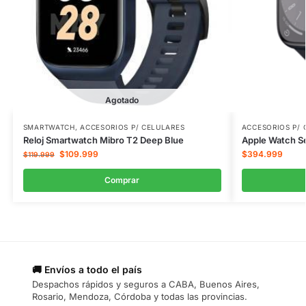
Agotado
SMARTWATCH
,
ACCESORIOS P/ CELULARES
ACCESORIOS P/ 
Reloj Smartwatch Mibro T2 Deep Blue
Apple Watch S
$
109.999
$
394.999
$
119.999
Comprar
🚚 Envíos a todo el país
Despachos rápidos y seguros a CABA, Buenos Aires,
Rosario, Mendoza, Córdoba y todas las provincias.