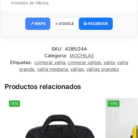
incluídos de fábrica.
📍 MAPS
⭐ GOOGLE
👍 FACEBOOK
SKU:
4285/24A
Categoría:
MOCHILAS
Etiquetas:
comprar valija
,
comprar valijas
,
valija
,
valija
grande
,
valija mediana
,
valijas
,
valijas grandes
Productos relacionados
-8%
-17%