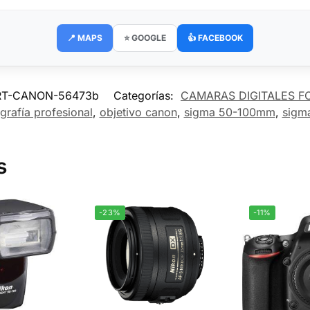
📍 MAPS
⭐ GOOGLE
👍 FACEBOOK
RT-CANON-56473b
Categorías:
CAMARAS DIGITALES F
grafía profesional
,
objetivo canon
,
sigma 50-100mm
,
sigma
s
-23%
-11%