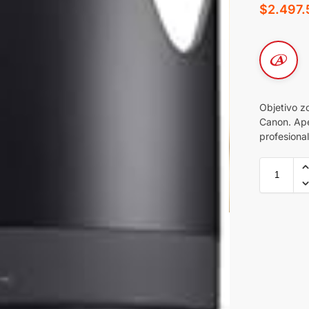
$
2.497
Objetivo 
Canon. Ape
profesiona