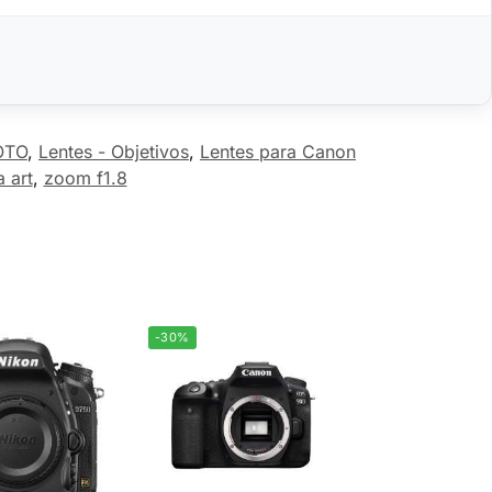
OTO
,
Lentes - Objetivos
,
Lentes para Canon
 art
,
zoom f1.8
-30%