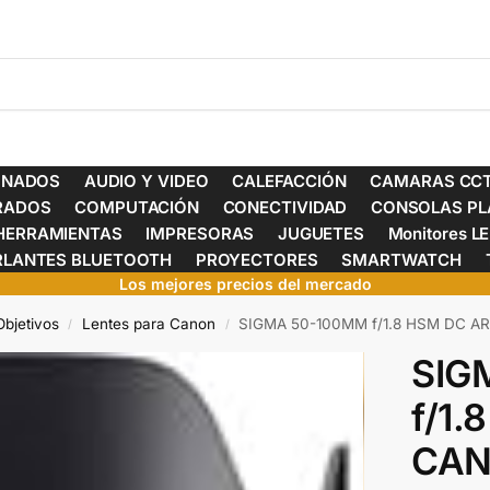
ONADOS
AUDIO Y VIDEO
CALEFACCIÓN
CAMARAS CCT
ERADOS
COMPUTACIÓN
CONECTIVIDAD
CONSOLAS PL
HERRAMIENTAS
IMPRESORAS
JUGUETES
Monitores L
RLANTES BLUETOOTH
PROYECTORES
SMARTWATCH
Los mejores precios del mercado
Objetivos
Lentes para Canon
SIGMA 50-100MM f/1.8 HSM DC A
/
/
SIG
f/1.
CA