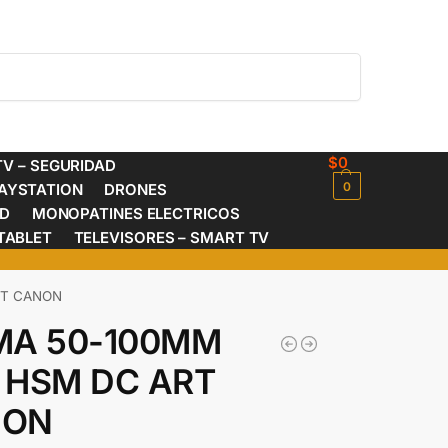
Buscar
$
0
V – SEGURIDAD
0
AYSTATION
DRONES
ED
MONOPATINES ELECTRICOS
TABLET
TELEVISORES – SMART TV
RT CANON
MA 50-100MM
8 HSM DC ART
NON