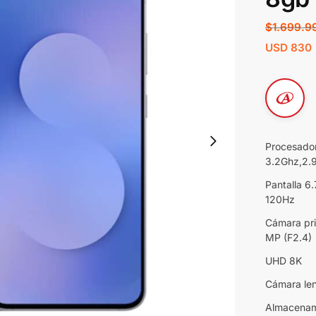
$
1.699.9
USD
830
Procesado
3.2Ghz,2.
Pantalla 
120Hz
Cámara pri
MP (F2.4)
UHD 8K
Cámara le
Almacenam