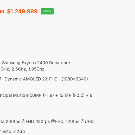
$
1.249.999
99
-26%
r Samsung Exynos 2400 Deca-core
9GHz, 2.6Ghz, 1.95Ghz
6.7″ Dynamic AMOLED 2X FHD+ (1080×2340)
ncipal Multiple 50MP (F1.8) + 12 MP (F2.2) + 8
nta 240fps @FHD, 120fps @FHD, 120fps @UHD
iento 512Gb