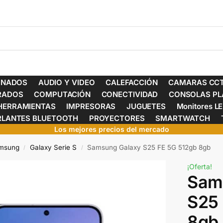
ONADOS
AUDIO Y VIDEO
CALEFACCIÓN
CAMARAS CCT
ERADOS
COMPUTACIÓN
CONECTIVIDAD
CONSOLAS PL
HERRAMIENTAS
IMPRESORAS
JUGUETES
Monitores L
RLANTES BLUETOOTH
PROYECTORES
SMARTWATCH
Los mejores precios del mercado
amsung
Galaxy Serie S
Samsung Galaxy S25 FE 5G 512gb 8gb
/
/
¡Oferta!
Sam
S25 
8gb