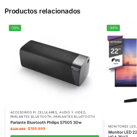
Productos relacionados
-13%
-36%
ACCESORIOS P/ CELULARES
,
AUDIO Y VIDEO
,
PARLANTES BLUETOOTH
,
PARLANTES BLUETOOTH
Parlante Bluetooth Philips S7505 30w
MONITORES LED
$
199.999
$
229.999
Monitor LED 2
VGA 75HZ