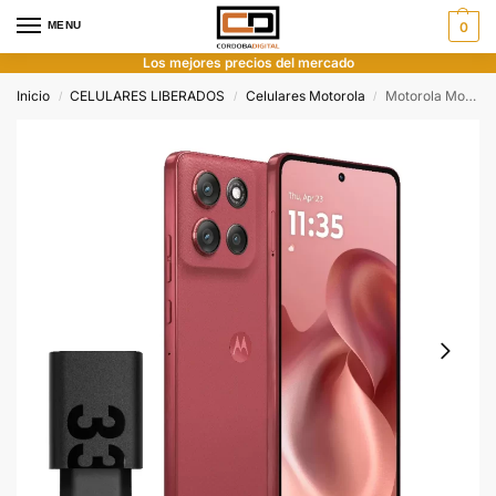
MENU
0
Los mejores precios del mercado
Inicio
CELULARES LIBERADOS
Celulares Motorola
Motorola Moto G86 5G 512gb 8gb
/
/
/