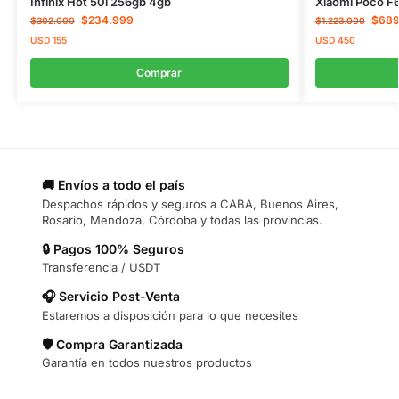
Infinix Hot 50i 256gb 4gb
Xiaomi Poco F
$
234.999
$
689
$
302.000
$
1.223.000
USD
155
USD
450
Comprar
🚚 Envíos a todo el país
Despachos rápidos y seguros a CABA, Buenos Aires,
Rosario, Mendoza, Córdoba y todas las provincias.
🔒 Pagos 100% Seguros
Transferencia / USDT
🎧 Servicio Post-Venta
Estaremos a disposición para lo que necesites
🛡️ Compra Garantizada
Garantía en todos nuestros productos