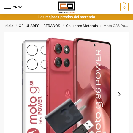
MENU
0
Los mejores precios del mercado
Inicio
CELULARES LIBERADOS
Celulares Motorola
Moto G86 Power 5G 512gb 8gb
/
/
/