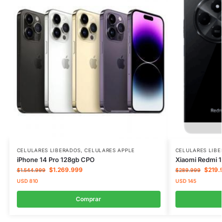
CELULARES LIBERADOS
,
CELULARES APPLE
CELULARES LIB
iPhone 14 Pro 128gb CPO
Xiaomi Redmi 
$
1.269.999
$
219.
$
1.544.999
$
289.999
USD
810
USD
145
Comprar