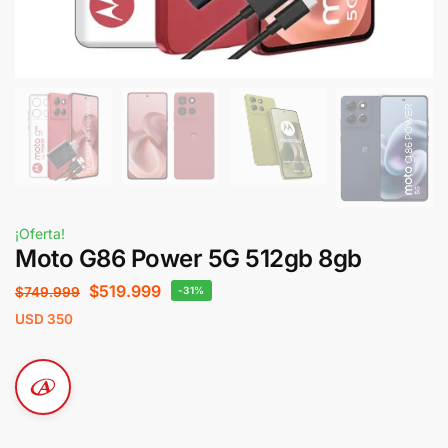
¡Oferta!
Moto G86 Power 5G 512gb 8gb
$
519.999
$
749.999
-31%
USD
350