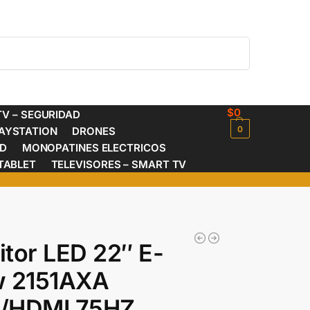
Buscar
$
0
V – SEGURIDAD
0
AYSTATION
DRONES
ED
MONOPATINES ELECTRICOS
TABLET
TELEVISORES – SMART TV
tor LED 22″ E-
w 2151AXA
/HDMI 75HZ