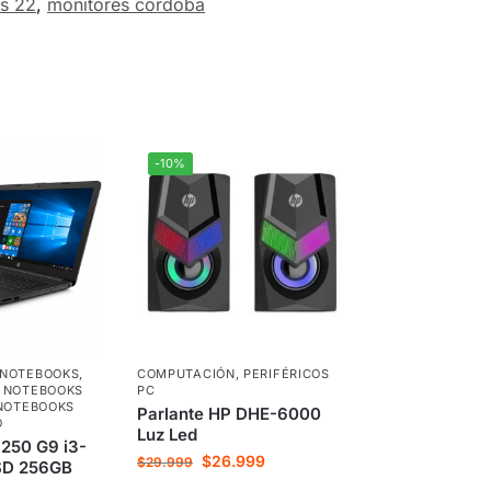
s 22
,
monitores cordoba
-10%
NOTEBOOKS
,
COMPUTACIÓN
,
PERIFÉRICOS
,
NOTEBOOKS
PC
NOTEBOOKS
Parlante HP DHE-6000
O
Luz Led
250 G9 i3-
$
26.999
$
29.999
SD 256GB