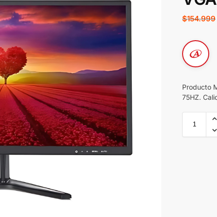
$
154.999
Producto 
75HZ. Cali