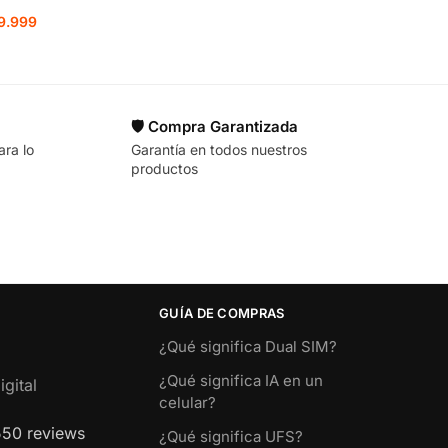
9.999
🛡️ Compra Garantizada
ara lo
Garantía en todos nuestros
productos
GUÍA DE COMPRAS
¿Qué significa Dual SIM?
¿Qué significa IA en un
gital
celular?
550 reviews
¿Qué significa UFS?