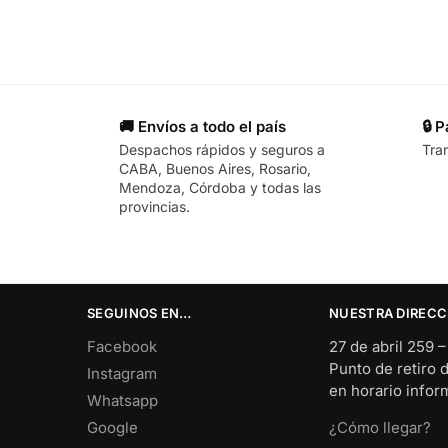
🚚 Envíos a todo el país
🔒 
Despachos rápidos y seguros a
Tra
CABA, Buenos Aires, Rosario,
Mendoza, Córdoba y todas las
provincias.
SEGUINOS EN…
NUESTRA DIRECC
Facebook
27 de abril 259 
Punto de retiro 
Instagram
en horario info
Whatsapp
Google
¿Cómo llegar?