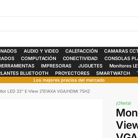
ONADOS
AUDIO Y VIDEO
CALEFACCIÓN
CAMARAS CCT
ERADOS
COMPUTACIÓN
CONECTIVIDAD
CONSOLAS PL
HERRAMIENTAS
IMPRESORAS
JUGUETES
Monitores L
RLANTES BLUETOOTH
PROYECTORES
SMARTWATCH
Los mejores precios del mercado
itor LED 22″ E-View 2151AXA VGA/HDMI 75HZ
¡Oferta!
Moni
Vie
VGA