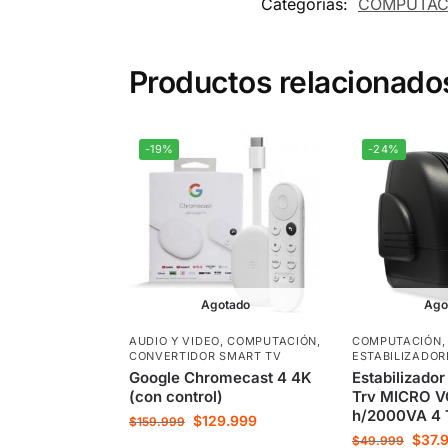
Categorías:
COMPUTAC
Productos relacionado
-19%
-24%
Agotado
Ago
AUDIO Y VIDEO
,
COMPUTACIÓN
,
COMPUTACIÓN
,
CONVERTIDOR SMART TV
ESTABILIZADOR
Google Chromecast 4 4K
Estabilizado
(con control)
Trv MICRO V
h/2000VA 4
$
129.999
$
159.999
$
37.
$
49.999