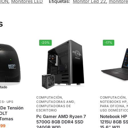
IÓN
,
Monitores LED
Etiquetas:
Monitor Led 22
,
monitore
s
-20%
-17%
tado
COMPUTACIÓN
,
COMPUTACIÓN
,
ES- UPS
COMPUTADORAS AMD
,
NOTEBOOKS HP
COMPUTADORAS DE
PARA OFICINA
,
r De Tensión
ESCRITORIO
USO DOMÉSTIC
OLT
Pc Gamer AMD Ryzen 7
Notebook HP 
 Tomas
5700G 8GB DDR4 SSD
1215U 8GB S
999
240GB W10
15.6″ W11