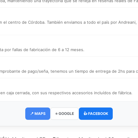
a, manteniendo una trayectoria que se refleja en reseñas reales de F
n el centro de Córdoba. También enviamos a todo el país por Andreani, a d
a por fallas de fabricación de 6 a 12 meses.
 comprobante de pago/seña, tenemos un tiempo de entrega de 2hs para ce
caja cerrada, con sus respectivos accesorios incluídos de fábrica.
📍 MAPS
⭐ GOOGLE
👍 FACEBOOK