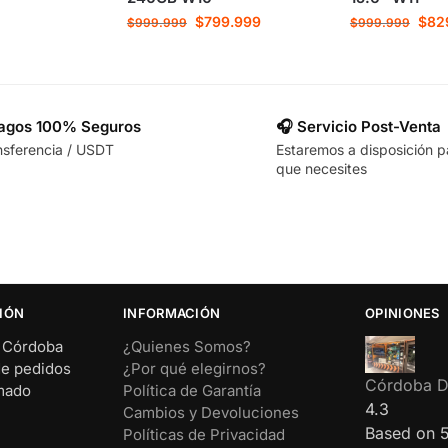
$
799.999
$
82
$
999.999
$
999.999
Pagos 100% Seguros
🎧 Servicio Post-Venta
nsferencia / USDT
Estaremos a disposición p
que necesites
IÓN
INFORMACIÓN
OPINIONES
– Córdoba
¿Quienes Somos?
de pedidos
¿Por qué elegirnos?
Córdoba Di
rmado
Política de Garantía
4.3
Cambios y Devoluciones
Based on 
Políticas de Privacidad