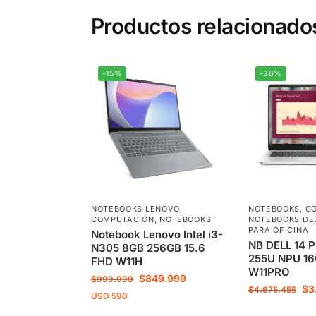
Productos relacionado
-15%
-26%
NOTEBOOKS LENOVO
,
NOTEBOOKS
,
C
COMPUTACIÓN
,
NOTEBOOKS
NOTEBOOKS DE
PARA OFICINA
Notebook Lenovo Intel i3-
NB DELL 14 
N305 8GB 256GB 15.6
255U NPU 16
FHD W11H
W11PRO
$
849.999
$
999.999
$
3
$
4.675.455
USD
590