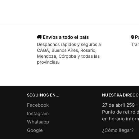
🚚 Envíos a todo el país
🔒 
Despachos rápidos y seguros a
Tra
CABA, Buenos Aires, Rosario,
Mendoza, Córdoba y todas las
provincias.
SEGUINOS EN…
NUESTRA DIRECC
Facebook
27 de abril 259 
Punto de retiro 
Instagram
en horario info
Whatsapp
Google
¿Cómo llegar?