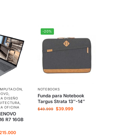
-20%
MPUTACIÓN
,
NOTEBOOKS
NOVO
,
Funda para Notebook
A DISEÑO
Targus Strata 13″-14″
UITECTURA
,
A OFICINA
$
39.999
$
49.999
LENOVO
6 R7 16GB
.215.000