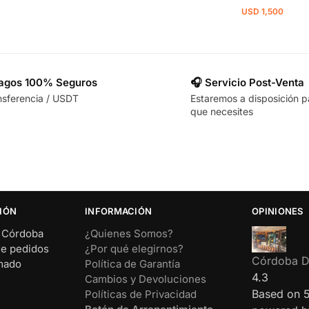
USD
1,500
Pagos 100% Seguros
🎧 Servicio Post-Venta
nsferencia / USDT
Estaremos a disposición p
que necesites
IÓN
INFORMACIÓN
OPINIONES
– Córdoba
¿Quienes Somos?
de pedidos
¿Por qué elegirnos?
Córdoba Di
rmado
Política de Garantía
4.3
Cambios y Devoluciones
Based on 
Políticas de Privacidad