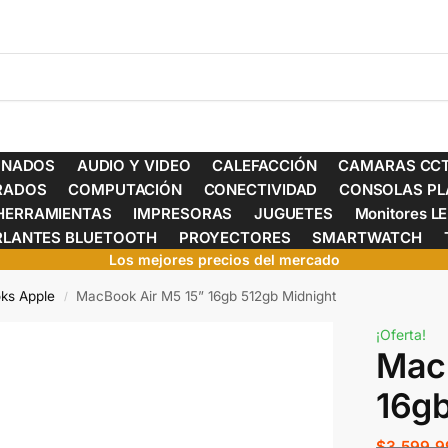
ONADOS
AUDIO Y VIDEO
CALEFACCIÓN
CAMARAS CCT
ERADOS
COMPUTACIÓN
CONECTIVIDAD
CONSOLAS PL
HERRAMIENTAS
IMPRESORAS
JUGUETES
Monitores L
RLANTES BLUETOOTH
PROYECTORES
SMARTWATCH
Los mejores precios del mercado
ks Apple
MacBook Air M5 15” 16gb 512gb Midnight
/
¡Oferta!
Mac
16gb
$
3.599.9