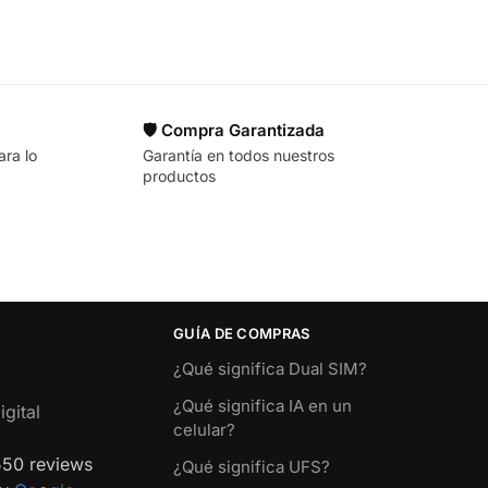
🛡️ Compra Garantizada
ara lo
Garantía en todos nuestros
productos
GUÍA DE COMPRAS
¿Qué significa Dual SIM?
¿Qué significa IA en un
gital
celular?
550 reviews
¿Qué significa UFS?