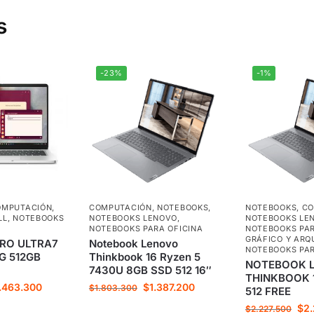
s
-23%
-1%
OMPUTACIÓN
,
COMPUTACIÓN
,
NOTEBOOKS
,
NOTEBOOKS
,
CO
LL
,
NOTEBOOKS
NOTEBOOKS LENOVO
,
NOTEBOOKS LE
NOTEBOOKS PARA OFICINA
NOTEBOOKS PAR
GRÁFICO Y ARQ
PRO ULTRA7
Notebook Lenovo
NOTEBOOKS PAR
G 512GB
Thinkbook 16 Ryzen 5
NOTEBOOK 
7430U 8GB SSD 512 16″
THINKBOOK 1
.463.300
$
1.387.200
$
1.803.300
512 FREE
$
2
$
2.227.500