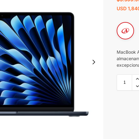
USD
1,84
MacBook A
almacenami
excepciona