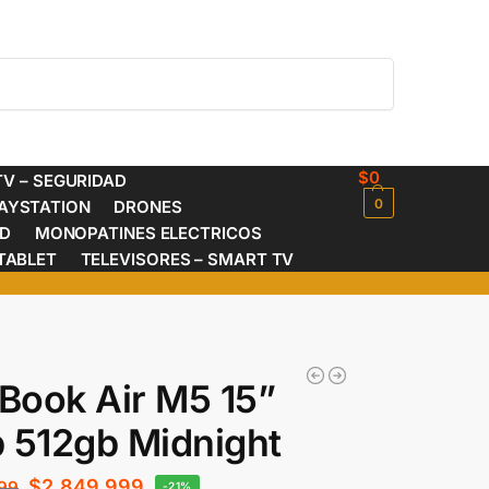
Buscar
$
0
V – SEGURIDAD
0
AYSTATION
DRONES
ED
MONOPATINES ELECTRICOS
TABLET
TELEVISORES – SMART TV
Book Air M5 15”
 512gb Midnight
$
2.849.999
99
-21%