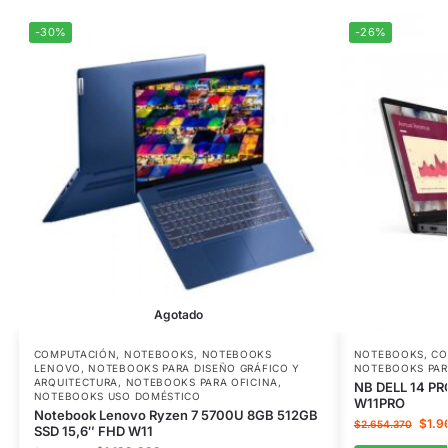
-30%
-26%
Agotado
COMPUTACIÓN
,
NOTEBOOKS
,
NOTEBOOKS
NOTEBOOKS
,
CO
LENOVO
,
NOTEBOOKS PARA DISEÑO GRÁFICO Y
NOTEBOOKS PAR
ARQUITECTURA
,
NOTEBOOKS PARA OFICINA
,
NB DELL 14 P
NOTEBOOKS USO DOMÉSTICO
W11PRO
Notebook Lenovo Ryzen 7 5700U 8GB 512GB
$
1.9
$
2.654.370
SSD 15,6″ FHD W11