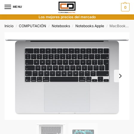
MENU
0
Los mejores precios del mercado
Inicio
COMPUTACIÓN
Notebooks
Notebooks Apple
MacBook Air M5 15” 16gb 512gb Silver
/
/
/
/