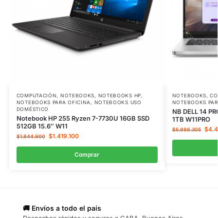
COMPUTACIÓN
,
NOTEBOOKS
,
NOTEBOOKS HP
,
NOTEBOOKS
,
CO
NOTEBOOKS PARA OFICINA
,
NOTEBOOKS USO
NOTEBOOKS PAR
DOMÉSTICO
NB DELL 14 PR
Notebook HP 255 Ryzen 7-7730U 16GB SSD
1TB W11PRO
512GB 15.6″ W11
$
4.
$
5.986.305
$
1.419.100
$
1.844.900
Comprar
🚚 Envíos a todo el país