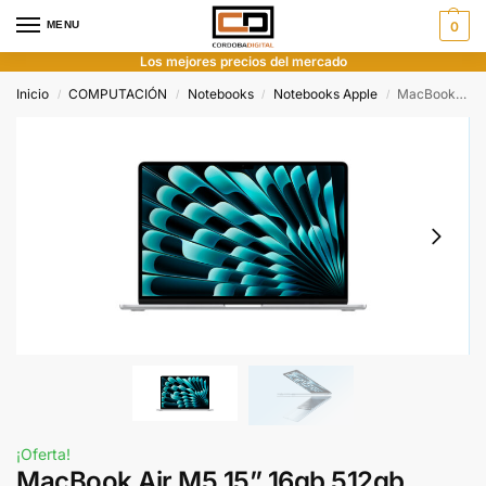
MENU
0
Los mejores precios del mercado
Inicio
COMPUTACIÓN
Notebooks
Notebooks Apple
MacBook Air M5 15” 16gb 512gb Silver
/
/
/
/
¡Oferta!
MacBook Air M5 15” 16gb 512gb