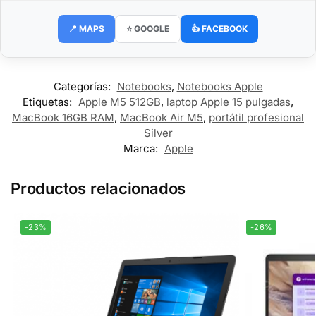
📍 MAPS
⭐ GOOGLE
👍 FACEBOOK
Categorías:
Notebooks
,
Notebooks Apple
Etiquetas:
Apple M5 512GB
,
laptop Apple 15 pulgadas
,
MacBook 16GB RAM
,
MacBook Air M5
,
portátil profesional
Silver
Marca:
Apple
Productos relacionados
-23%
-26%