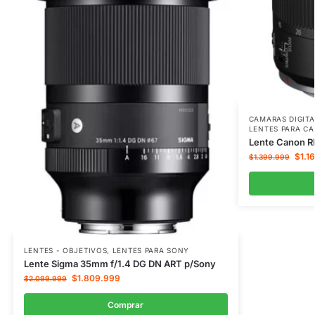
CAMARAS DIGIT
LENTES PARA C
Lente Canon R
$
1.1
$
1.399.999
LENTES - OBJETIVOS
,
LENTES PARA SONY
Lente Sigma 35mm f/1.4 DG DN ART p/Sony
$
1.809.999
$
2.099.999
Comprar