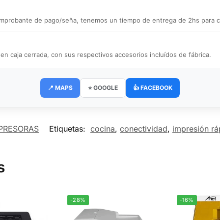
 comprobante de pago/seña, tenemos un tiempo de entrega de 2hs para ce
caja cerrada, con sus respectivos accesorios incluídos de fábrica.
📍 MAPS
⭐ GOOGLE
👍 FACEBOOK
PRESORAS
Etiquetas:
cocina
,
conectividad
,
impresión rá
s
-28%
-16%