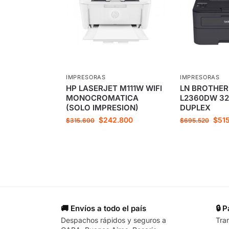
IMPRESORAS
IMPRESORAS
HP LASERJET M111W WIFI
LN BROTHER
MONOCROMATICA
L2360DW 32
(SOLO IMPRESION)
DUPLEX
$
242.800
$
51
$
315.600
$
695.520
🚚 Envíos a todo el país
🔒 
Despachos rápidos y seguros a
Tra