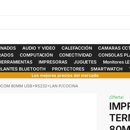
ONADOS
AUDIO Y VIDEO
CALEFACCIÓN
CAMARAS CCT
ERADOS
COMPUTACIÓN
CONECTIVIDAD
CONSOLAS PL
HERRAMIENTAS
IMPRESORAS
JUGUETES
Monitores L
RLANTES BLUETOOTH
PROYECTORES
SMARTWATCH
Los mejores precios del mercado
OCOM 80MM USB+RS232+LAN P/COCINA
¡Oferta!
IMP
TER
80