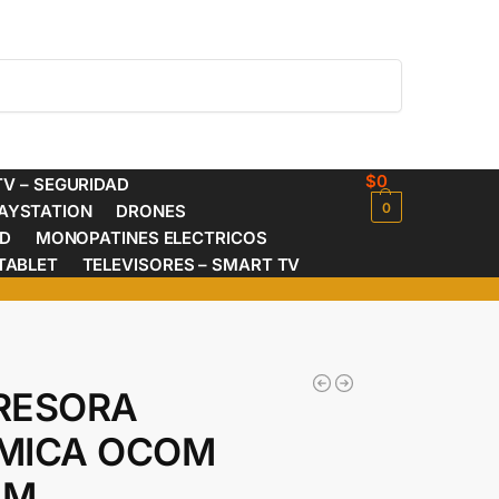
Buscar
$
0
V – SEGURIDAD
0
AYSTATION
DRONES
ED
MONOPATINES ELECTRICOS
TABLET
TELEVISORES – SMART TV
RESORA
MICA OCOM
MM