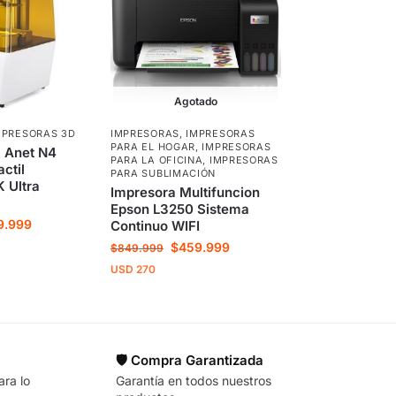
Agotado
MPRESORAS 3D
IMPRESORAS
,
IMPRESORAS
PARA EL HOGAR
,
IMPRESORAS
 Anet N4
PARA LA OFICINA
,
IMPRESORAS
ctil
PARA SUBLIMACIÓN
 Ultra
Impresora Multifuncion
Epson L3250 Sistema
9.999
Continuo WIFI
$
459.999
$
849.999
USD
270
🛡️ Compra Garantizada
ara lo
Garantía en todos nuestros