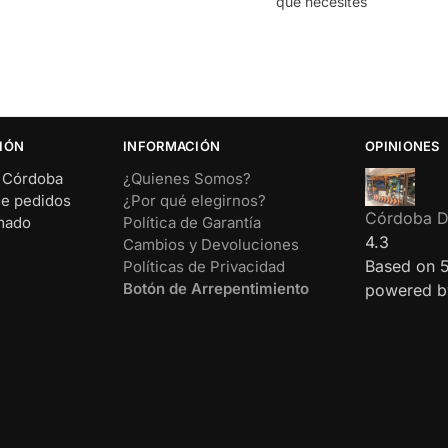
que necesites
IÓN
INFORMACIÓN
OPINIONES
– Córdoba
¿Quienes Somos?
de pedidos
¿Por qué elegirnos?
Córdoba Di
rmado
Política de Garantía
4.3
Cambios y Devoluciones
Based on 
Políticas de Privacidad
Botón de Arrepentimiento
powered 