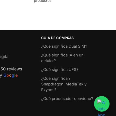
productos
GUÍA DE COMPRAS
¿Qué significa Dual SIM?
¿Qué significa IA en un
gital
celular?
550 reviews
¿Qué significa UFS?
by
G
o
o
g
l
e
¿Qué significan
Snapdragon, MediaTek y
Exynos?
¿Qué procesador conviene?