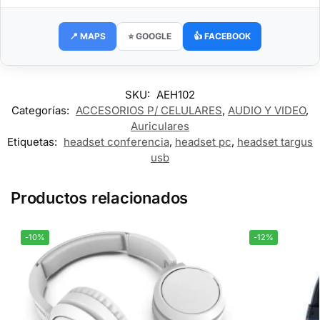
📍 MAPS
⭐ GOOGLE
👍 FACEBOOK
SKU:
AEH102
Categorías:
ACCESORIOS P/ CELULARES
,
AUDIO Y VIDEO
,
Auriculares
Etiquetas:
headset conferencia
,
headset pc
,
headset targus
usb
Productos relacionados
-10%
-12%