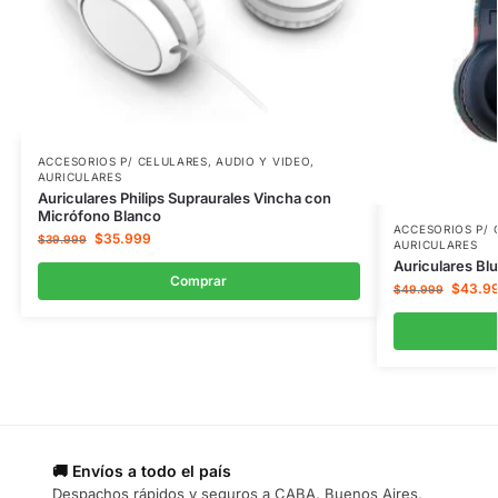
ACCESORIOS P/ CELULARES
,
AUDIO Y VIDEO
,
AURICULARES
Auriculares Philips Supraurales Vincha con
Micrófono Blanco
ACCESORIOS P/ 
$
35.999
$
39.999
AURICULARES
Auriculares Bl
Comprar
$
43.9
$
49.999
🚚 Envíos a todo el país
Despachos rápidos y seguros a CABA, Buenos Aires,