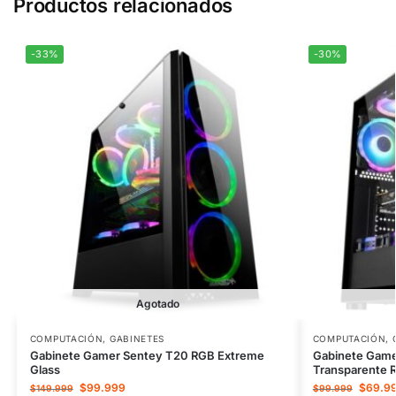
Productos relacionados
-33%
-30%
Agotado
COMPUTACIÓN
,
GABINETES
COMPUTACIÓN
,
Gabinete Gamer Sentey T20 RGB Extreme
Gabinete Game
Glass
Transparente 
$
99.999
$
69.9
$
149.999
$
99.999