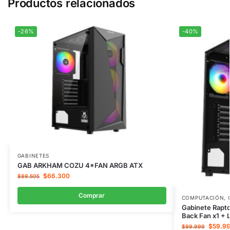
Productos relacionados
-26%
-40%
GABINETES
GAB ARKHAM COZU 4*FAN ARGB ATX
$
66.300
$
89.505
Comprar
COMPUTACIÓN
,
Gabinete Rapt
Back Fan x1 + 
$
59.9
$
99.999