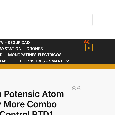
Buscar
$
0
V – SEGURIDAD
0
AYSTATION
DRONES
ED
MONOPATINES ELECTRICOS
TABLET
TELEVISORES – SMART TV
 Potensic Atom
ly More Combo
Control PTD1