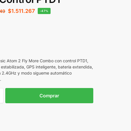
$
1.511.267
249
-47%
sic Atom 2 Fly More Combo con control PTD1,
estabilizada, GPS inteligente, batería extendida,
ón 2.4GHz y modo sígueme automático
.
Comprar