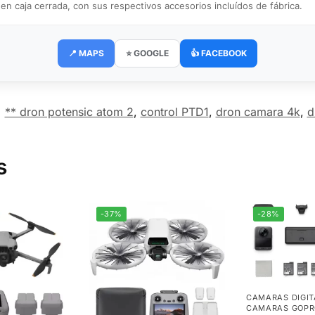
caja cerrada, con sus respectivos accesorios incluídos de fábrica.
📍 MAPS
⭐ GOOGLE
👍 FACEBOOK
:
** dron potensic atom 2
,
control PTD1
,
dron camara 4k
,
d
s
-37%
-28%
CAMARAS DIGIT
CAMARAS GOPR