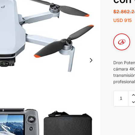
$
2.862.
USD
915
Dron Poten
cámara 4K 
transmisi
profesional