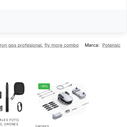
ron gps profesional
,
fly more combo
Marca:
Potensic
-19%
ALES FOTO
,
O
,
DRONES
DRONES