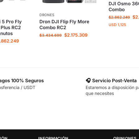
DJI Osmo 36
Combo
DRONES
$
2
$
2.862.249
 5 Pro Fly
Dron DJI Flip Fly More
USD
1,125
Plus RC2
Combo RC2
inutos
$
2.175.309
$
3.434.699
.862.249
Pagos 100% Seguros
🎧 Servicio Post-Venta
nsferencia / USDT
Estaremos a disposición p
que necesites
IÓN
INFORMACIÓN
OPINIONES