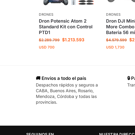
DRONES
DRONES
Dron Potensic Atom 2
Dron DJI Mini
Standard Kit con Control
More Combo 
PTD1
Bateria 56 m
$
1.213.593
$
2
$
2.289.799
$
4.579.599
USD
700
USD
1,730
🚚 Envíos a todo el país
🔒 
Despachos rápidos y seguros a
Tra
CABA, Buenos Aires, Rosario,
Mendoza, Córdoba y todas las
provincias.
SEGUINOS EN…
NUESTRA DIRECC