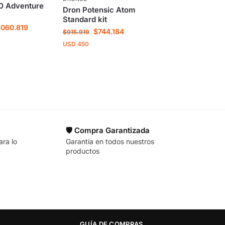
0 Adventure
Dron Potensic Atom
Standard kit
.060.819
$
744.184
$
915.919
USD
450
🛡️ Compra Garantizada
ara lo
Garantía en todos nuestros
productos
GUÍA DE COMPRAS