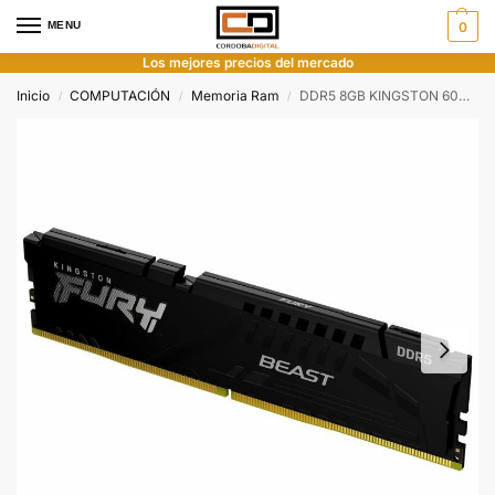
MENU
0
Los mejores precios del mercado
Inicio
COMPUTACIÓN
Memoria Ram
DDR5 8GB KINGSTON 6000MHZ CL36 FURY BEAST BLACK
/
/
/