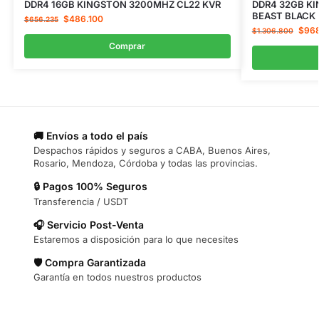
DDR4 16GB KINGSTON 3200MHZ CL22 KVR
DDR4 32GB K
BEAST BLACK
$
486.100
$
656.235
$
96
$
1.306.800
Comprar
🚚 Envíos a todo el país
Despachos rápidos y seguros a CABA, Buenos Aires,
Rosario, Mendoza, Córdoba y todas las provincias.
🔒 Pagos 100% Seguros
Transferencia / USDT
🎧 Servicio Post-Venta
Estaremos a disposición para lo que necesites
🛡️ Compra Garantizada
Garantía en todos nuestros productos