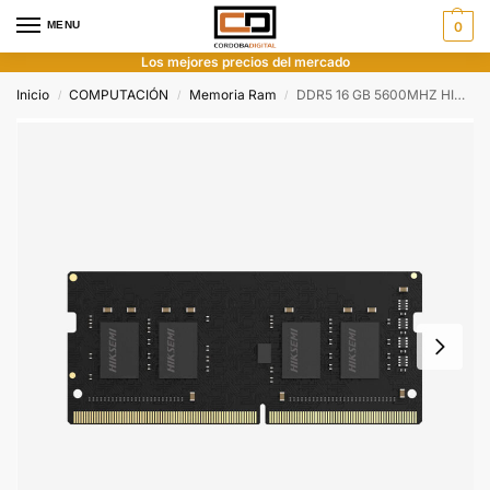
MENU
0
Los mejores precios del mercado
Inicio
COMPUTACIÓN
Memoria Ram
DDR5 16 GB 5600MHZ HIKSEMI HIKER SODIMM
/
/
/