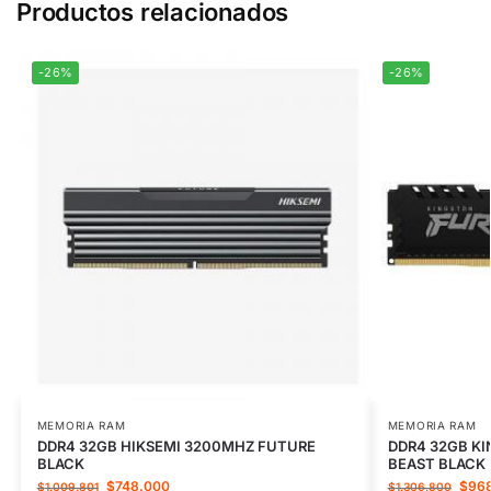
Productos relacionados
-26%
-26%
MEMORIA RAM
MEMORIA RAM
DDR4 32GB HIKSEMI 3200MHZ FUTURE
DDR4 32GB K
BLACK
BEAST BLACK
$
748.000
$
96
$
1.009.801
$
1.306.800