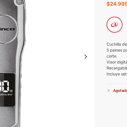
$
24.99
Cuchilla de
5 peines pa
corte.
Visor digi
Recargabl
Incluye set
Agotad