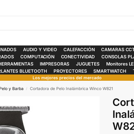
ONADOS
AUDIO Y VIDEO
CALEFACCIÓN
CAMARAS CCT
ERADOS
COMPUTACIÓN
CONECTIVIDAD
CONSOLAS PL
HERRAMIENTAS
IMPRESORAS
JUGUETES
Monitores L
RLANTES BLUETOOTH
PROYECTORES
SMARTWATCH
Los mejores precios del mercado
Pelo y Barba
Cortadora de Pelo Inalámbrica Winco W821
/
Cort
Inal
W82