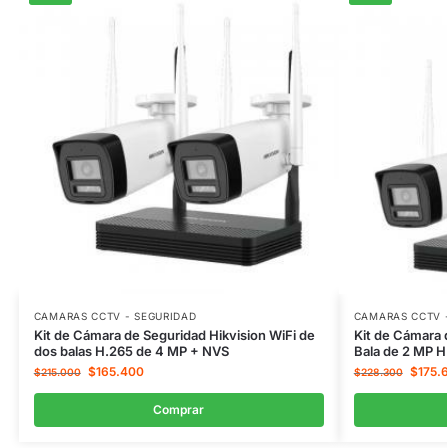
CAMARAS CCTV - SEGURIDAD
CAMARAS CCTV 
Kit de Cámara de Seguridad Hikvision WiFi de
Kit de Cámara 
dos balas H.265 de 4 MP + NVS
Bala de 2 MP 
$
165.400
$
175.
$
215.000
$
228.300
Comprar