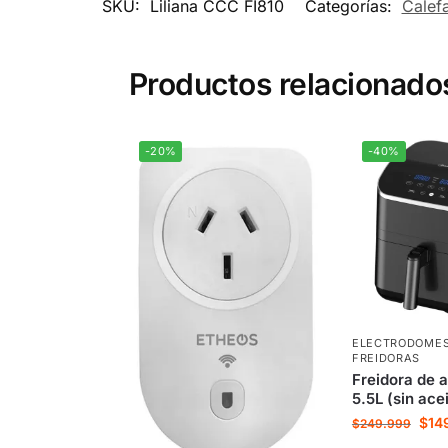
SKU:
Liliana CCC FI810
Categorías:
Calefa
Productos relacionado
-20%
-40%
ELECTRODOMES
FREIDORAS
Freidora de 
5.5L (sin ace
$
14
$
249.999