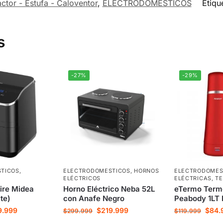
ctor - Estufa - Caloventor
,
ELECTRODOMESTICOS
Etiqu
s
-27%
-29%
TICOS
,
ELECTRODOMESTICOS
,
HORNOS
ELECTRODOMES
ELÉCTRICOS
ELÉCTRICAS
,
T
aire Midea
Horno Eléctrico Neba 52L
eTermo Termo
ite)
con Anafe Negro
Peabody 1LT 
9.999
$
219.999
$
84.
$
299.999
$
119.999