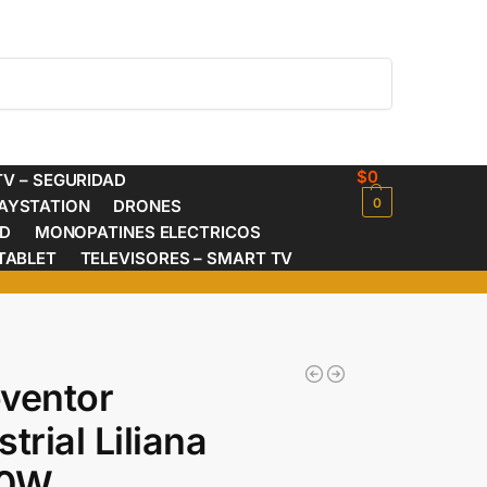
Buscar
$
0
V – SEGURIDAD
0
AYSTATION
DRONES
ED
MONOPATINES ELECTRICOS
TABLET
TELEVISORES – SMART TV
ventor
strial Liliana
00W