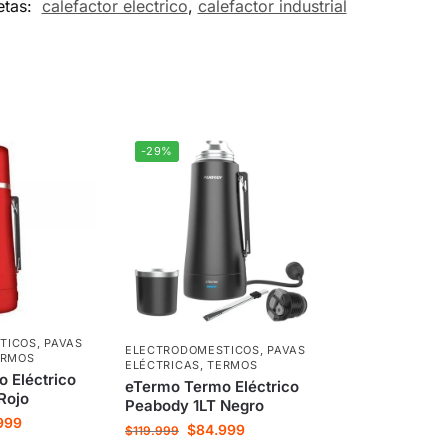
etas:
calefactor electrico
,
calefactor industrial
-29%
TICOS
,
PAVAS
ELECTRODOMESTICOS
,
PAVAS
ERMOS
ELÉCTRICAS
,
TERMOS
 Eléctrico
eTermo Termo Eléctrico
Rojo
Peabody 1LT Negro
999
$
84.999
$
119.999