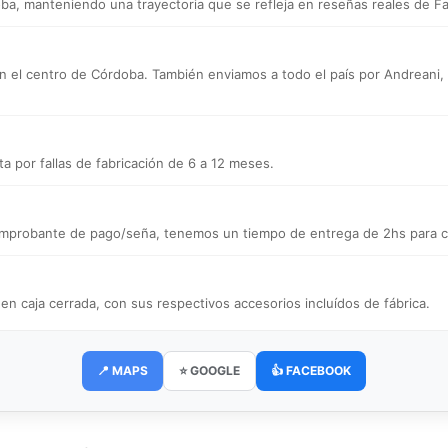
a, manteniendo una trayectoria que se refleja en reseñas reales de F
n el centro de Córdoba. También enviamos a todo el país por Andreani, a d
a por fallas de fabricación de 6 a 12 meses.
 comprobante de pago/seña, tenemos un tiempo de entrega de 2hs para ce
caja cerrada, con sus respectivos accesorios incluídos de fábrica.
📍 MAPS
⭐ GOOGLE
👍 FACEBOOK