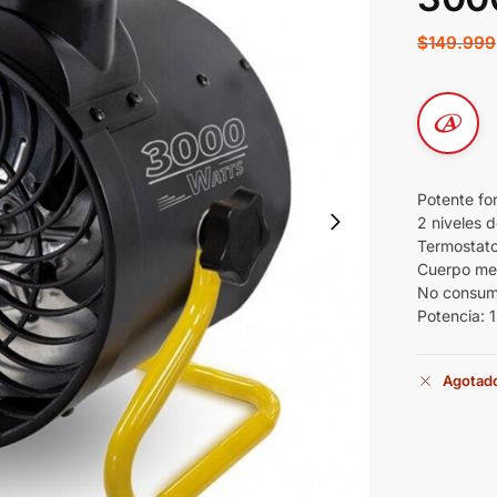
$
149.999
Potente fo
2 niveles 
Termostato
Cuerpo met
No consum
Potencia: 
Agotad