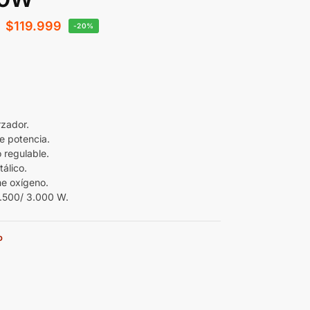
$
119.999
-20%
rzador.
de potencia.
 regulable.
álico.
e oxígeno.
1.500/ 3.000 W.
o