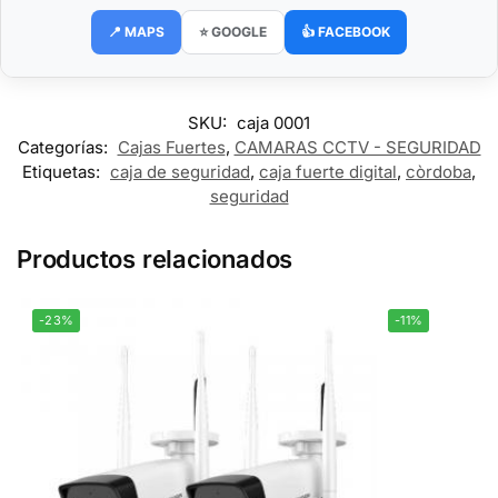
📍 MAPS
⭐ GOOGLE
👍 FACEBOOK
SKU:
caja 0001
Categorías:
Cajas Fuertes
,
CAMARAS CCTV - SEGURIDAD
Etiquetas:
caja de seguridad
,
caja fuerte digital
,
còrdoba
,
seguridad
Productos relacionados
-23%
-11%