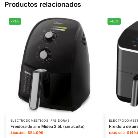
Productos relacionados
-71%
-40%
ELECTRODOMESTICOS
,
FREIDORAS
ELECTRODOMEST
Freidora de aire Midea 2.5L (sin aceite)
Freidora de air
$
54.999
$
149.
$
189.499
$
249.999