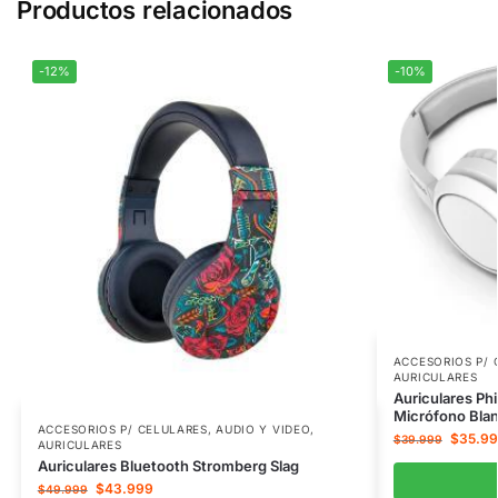
Productos relacionados
-12%
-10%
ACCESORIOS P/ 
AURICULARES
Auriculares Ph
Micrófono Bla
ACCESORIOS P/ CELULARES
,
AUDIO Y VIDEO
,
$
35.9
$
39.999
AURICULARES
Auriculares Bluetooth Stromberg Slag
$
43.999
$
49.999