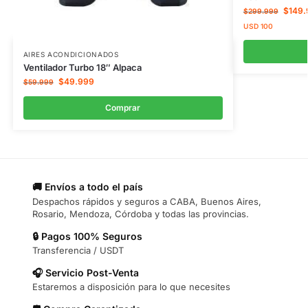
$
149.
$
299.999
USD
100
AIRES ACONDICIONADOS
Ventilador Turbo 18″ Alpaca
$
49.999
$
59.999
Comprar
🚚 Envíos a todo el país
Despachos rápidos y seguros a CABA, Buenos Aires,
Rosario, Mendoza, Córdoba y todas las provincias.
🔒 Pagos 100% Seguros
Transferencia / USDT
🎧 Servicio Post-Venta
Estaremos a disposición para lo que necesites