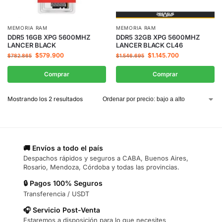
MEMORIA RAM
MEMORIA RAM
DDR5 16GB XPG 5600MHZ
DDR5 32GB XPG 5600MHZ
LANCER BLACK
LANCER BLACK CL46
$
579.900
$
1.145.700
$
782.865
$
1.546.695
Comprar
Comprar
Mostrando los 2 resultados
🚚 Envíos a todo el país
Despachos rápidos y seguros a CABA, Buenos Aires,
Rosario, Mendoza, Córdoba y todas las provincias.
🔒 Pagos 100% Seguros
Transferencia / USDT
🎧 Servicio Post-Venta
Estaremos a disposición para lo que necesites