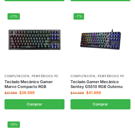
-21%
-7%
COMPUTACIÓN
,
PERIFÉRICOS PC
COMPUTACIÓN
,
PERIFÉRICOS PC
Teclado Mecánico Gamer
Teclado Gamer Mecánico
Marvo Compacto RGB
Sentey GS510 RGB Outemu
$
29.999
$
41.999
$
37.999
$
44.999
Comprar
Comprar
-10%