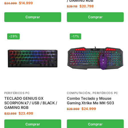
/ GAMING RGB
$
14.999
$
24.999
$
20.798
$
29.118
Comprar
Comprar
-29%
-17%
PERIFÉRICOS PC
COMPUTACIÓN
,
PERIFÉRICOS PC
TECLADO GENIUS GX
Combo Teclado y Mouse
SCORPION k7 / USB / BLACK /
Gaming Xtrike Me MK-503
GAMING RGB
$
24.999
$
29.999
$
23.498
$
32.898
Comprar
Comprar