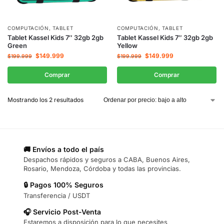
COMPUTACIÓN
,
TABLET
COMPUTACIÓN
,
TABLET
Tablet Kassel Kids 7″ 32gb 2gb
Tablet Kassel Kids 7″ 32gb 2gb
Green
Yellow
$
149.999
$
149.999
$
199.999
$
199.999
Comprar
Comprar
Mostrando los 2 resultados
🚚 Envíos a todo el país
Despachos rápidos y seguros a CABA, Buenos Aires,
Rosario, Mendoza, Córdoba y todas las provincias.
🔒 Pagos 100% Seguros
Transferencia / USDT
🎧 Servicio Post-Venta
Estaremos a disposición para lo que necesites