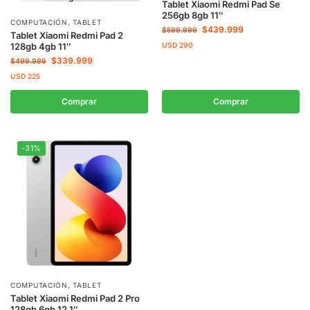
Tablet Xiaomi Redmi Pad Se
256gb 8gb 11″
COMPUTACIÓN
,
TABLET
$
439.999
$
599.999
Tablet Xiaomi Redmi Pad 2
USD
290
128gb 4gb 11″
$
339.999
$
499.999
USD
225
Comprar
Comprar
-31%
COMPUTACIÓN
,
TABLET
Tablet Xiaomi Redmi Pad 2 Pro
128gb 6gb 12,1″