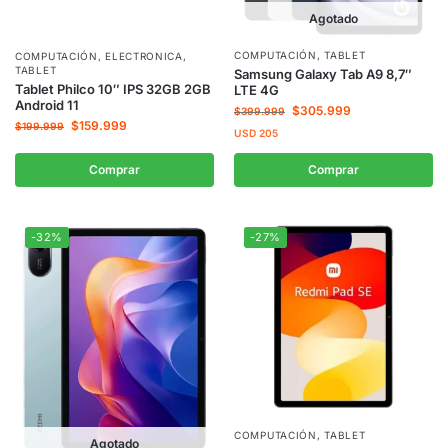
Agotado
COMPUTACIÓN
,
TABLET
COMPUTACIÓN
,
ELECTRONICA
,
TABLET
Samsung Galaxy Tab A9 8,7″
Tablet Philco 10″ IPS 32GB 2GB
LTE 4G
Android 11
$
305.999
$
399.999
$
159.999
$
199.999
USD
205
Comprar
Comprar
-32%
-27%
COMPUTACIÓN
,
TABLET
Agotado