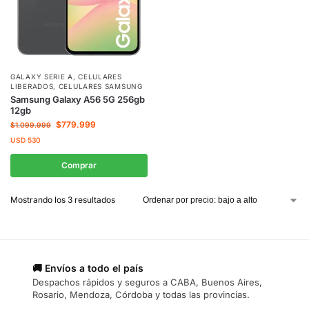
GALAXY SERIE A
,
CELULARES
LIBERADOS
,
CELULARES SAMSUNG
Samsung Galaxy A56 5G 256gb
12gb
$
779.999
$
1.099.999
USD
530
Comprar
Mostrando los 3 resultados
🚚 Envíos a todo el país
Despachos rápidos y seguros a CABA, Buenos Aires,
Rosario, Mendoza, Córdoba y todas las provincias.