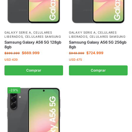
GALAXY SERIE A
,
CELULARES
GALAXY SERIE A
,
CELULARES
LIBERADOS
,
CELULARES SAMSUNG
LIBERADOS
,
CELULARES SAMSUNG
Samsung Galaxy A56 5G 128gb
Samsung Galaxy A56 5G 256gb
8gb
8gb
$
669.999
$
724.999
$
899.999
$
949.999
USD
420
USD
475
Comprar
Comprar
-29%