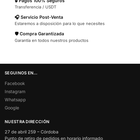
🔒 Pagos 100% Seguros
Transferencia / USDT
🎧 Servicio Post-Venta
Estaremos a disposición para lo que necesites
🛡️ Compra Garantizada
Garantía en todos nuestros productos
SEGUINOS EN…
Facebook
Instagram
Whatsapp
Google
NUESTRA DIRECCIÓN
27 de abril 259 – Córdoba
Punto de retiro de pedidos en horario informado