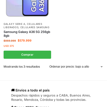
GALAXY SERIE A
,
CELULARES
LIBERADOS
,
CELULARES SAMSUNG
Samsung Galaxy A36 5G 256gb
8gb
$
579.999
$
869.999
USD
375
Comprar
Mostrando los 3 resultados
🚚 Envíos a todo el país
Despachos rápidos y seguros a CABA, Buenos Aires,
Rosario, Mendoza, Córdoba y todas las provincias.