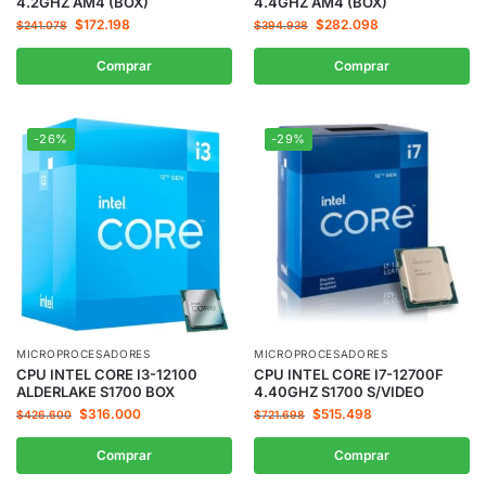
4.2GHZ AM4 (BOX)
4.4GHZ AM4 (BOX)
$
172.198
$
282.098
$
241.078
$
394.938
Comprar
Comprar
-26%
-29%
MICROPROCESADORES
MICROPROCESADORES
CPU INTEL CORE I3-12100
CPU INTEL CORE I7-12700F
ALDERLAKE S1700 BOX
4.40GHZ S1700 S/VIDEO
$
316.000
$
515.498
$
426.600
$
721.698
Comprar
Comprar