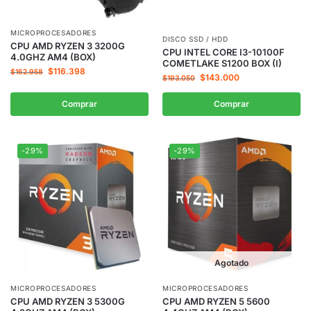
MICROPROCESADORES
DISCO SSD / HDD
CPU AMD RYZEN 3 3200G
CPU INTEL CORE I3-10100F
4.0GHZ AM4 (BOX)
COMETLAKE S1200 BOX (I)
$
116.398
$
162.958
$
143.000
$
193.050
Comprar
Comprar
-29%
-29%
Agotado
MICROPROCESADORES
MICROPROCESADORES
CPU AMD RYZEN 3 5300G
CPU AMD RYZEN 5 5600