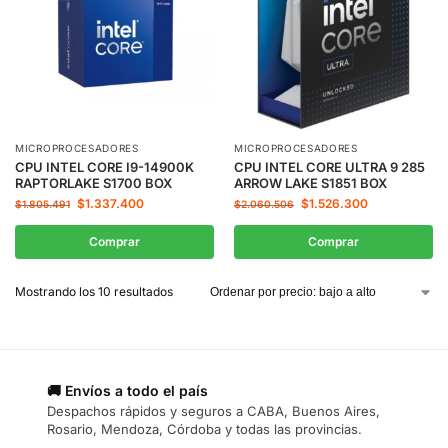
MICROPROCESADORES
MICROPROCESADORES
CPU INTEL CORE I9-14900K
CPU INTEL CORE ULTRA 9 285
RAPTORLAKE S1700 BOX
ARROW LAKE S1851 BOX
$
1.337.400
$
1.526.300
$
1.805.491
$
2.060.506
Comprar
Comprar
Mostrando los 10 resultados
🚚 Envíos a todo el país
Despachos rápidos y seguros a CABA, Buenos Aires,
Rosario, Mendoza, Córdoba y todas las provincias.