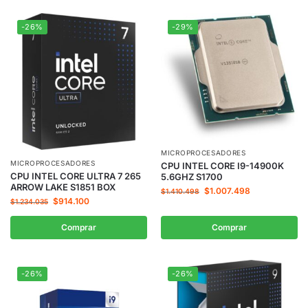
-26%
-29%
MICROPROCESADORES
MICROPROCESADORES
CPU INTEL CORE I9-14900K
CPU INTEL CORE ULTRA 7 265
5.6GHZ S1700
ARROW LAKE S1851 BOX
$
1.007.498
$
1.410.498
$
914.100
$
1.234.035
Comprar
Comprar
-26%
-26%