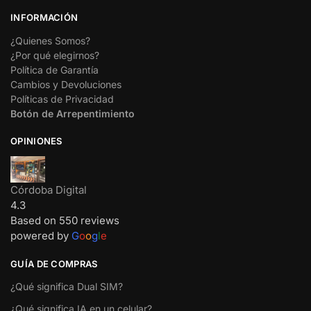
INFORMACIÓN
¿Quienes Somos?
¿Por qué elegirnos?
Política de Garantía
Cambios y Devoluciones
Políticas de Privacidad
Botón de Arrepentimiento
OPINIONES
Córdoba Digital
4.3
Based on 550 reviews
powered by
G
o
o
g
l
e
GUÍA DE COMPRAS
¿Qué significa Dual SIM?
¿Qué significa IA en un celular?