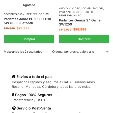
Agotado
AUDIO Y VIDEO
,
COMPUTACIÓN
,
PARLANTES BLUETOOTH
,
COMPUTACIÓN
,
PERIFÉRICOS PC
PERIFÉRICOS PC
Parlantes Jahro PC 2.1 SD-010
Parlantes Genius 2.1 Gamer
5W USB Bluetooth
SW1250
$
29.999
$
39.999
$
99.999
$
149.999
Comprar
Comprar
Mostrando los 2 resultados
🚚 Envíos a todo el país
Despachos rápidos y seguros a CABA, Buenos Aires,
Rosario, Mendoza, Córdoba y todas las provincias.
🔒 Pagos 100% Seguros
Transferencia / USDT
🎧 Servicio Post-Venta