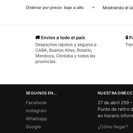
Mostrando el ún
🚚 Envíos a todo el país
🔒 
Despachos rápidos y seguros a
Tra
CABA, Buenos Aires, Rosario,
Mendoza, Córdoba y todas las
provincias.
SEGUINOS EN…
NUESTRA DIRECC
Facebook
27 de abril 259 
Punto de retiro 
Instagram
en horario info
Whatsapp
Google
¿Cómo llegar?