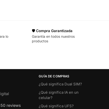
🛡️ Compra Garantizada
ara lo
Garantía en todos nuestros
productos
GUÍA DE COMPRAS
¿Qué significa Dual SIM?
¿Qué significa IA en un
gital
celular?
550 reviews
¿Qué significa UFS?