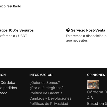
ico resultado
Pagos 100% Seguros
🎧 Servicio Post-Venta
nsferencia / USDT
Estaremos a disposición p
que necesites
IÓN
INFORMACIÓN
OPINIONES
– Córdoba
¿Quienes Somos?
de pedidos
¿Por qué elegirnos?
Córdoba Di
rmado
Política de Garantía
4.3
Cambios y Devoluciones
Based on 
Políticas de Privacidad